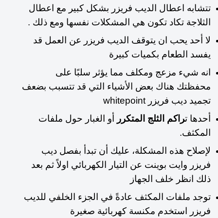
تتشابه اعطال الديب فريزر بشكل كبير مع اعطال
الثلاجة تكاد تكون هي المشكلات نفسها ومع ذلك .
لا أحد يحب ان يتوقف الديب فريزر عن العمل قد
يفسد الطعام بكميات كبيرة
انه شيء مزعج ومكلف مما يؤثر سلبًا على
محفظتك هناك بعض الأشياء التي قد تتسبب بضعف
تجميد ديب فريزر whitepoint
أحدها ت
راكم الثلج المتكرر
أو الغبار حول ملفات
المكثف.
لإصلاح هذه المشكلة، عليك أن تبدأ بفصل ديب
فريزر وايت بوينت عن التيار الكهربائي اولاً ثم بعد
ذلك انظر خلف الجهاز
توجد ملفات المكثف عادةً في الجزء الخلفي للديب
فريزر استخدم مكنسة كهربائية صغيرة