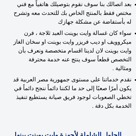
بعد اتصالك بنا سوف نقوم بتوصيلك هاتفياً مع فني
مختص فقط بالمنتج الخاص بك للتحدث معه وتشرح
له بأستفاضة عن مشكلة جهازك
سواء كان غسالة وايت بوينت العبد ثلاجة ، فرن
ميكروويف او ديب فريزر وايت بوينت او سخان الغاز
وايت بوينت لان لدينا اقسام متخصصة ونعرف بأن
التخصص قطعاً سوف ينتج عنه خدمة محترفة
ومثالية .
نقدم خدماتنا على مستوى جمهورية مصر العربية قد
يكون أمرًا صعبًا إلى حد ما لكننا دائماً ننجح دائماً في
تخطي الصعوبات لوجود فريق صيانة يستطيع تنفيذ
الخدمة بكل دقة .
الحلول الشاملة لأجهزة وايت بوينت ببنها