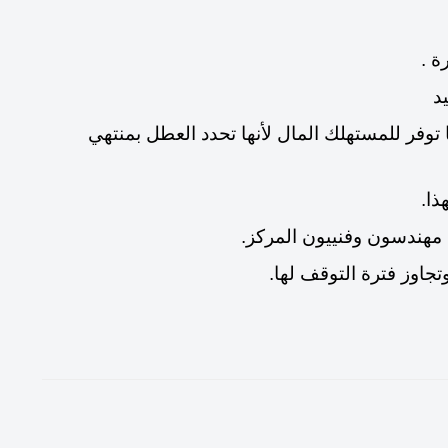
ة .
د
ا توفر للمستهلك المال لأنها تحدد العطل بمنتهي
ذا.
ل مهندسون وفنييون المركز.
جاوز فترة التوقف لها.