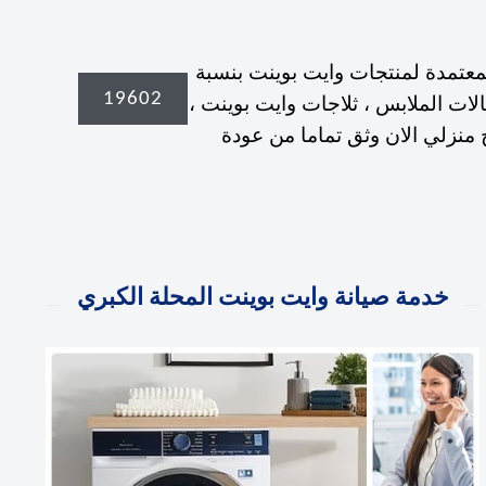
 المعتمد 19602 لتواجد قطع الغيار الاصلية المعتمدة لمنتجات وايت بوينت بنسبة
19602
الات الملابس ، ثلاجات وايت بوينت ،
 مجفف الملابس . whitepoint almahala اطلب سيارة اصلاح منزلي الان وثق تماما من عودة
خدمة صيانة وايت بوينت المحلة الكبري